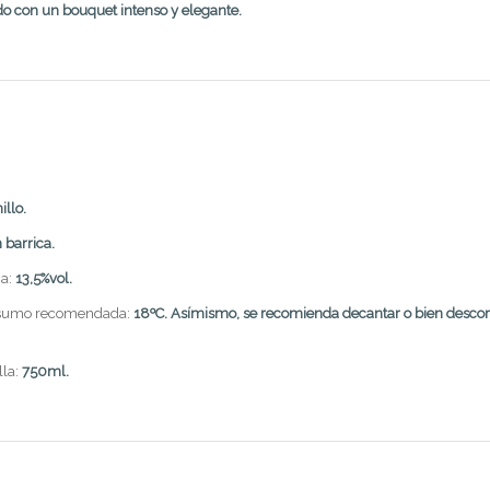
do con un bouquet intenso y elegante.
llo.
barrica.
ca:
13,5%vol.
nsumo recomendada:
18ºC. Asímismo, se recomienda decantar o bien descor
lla:
750ml.