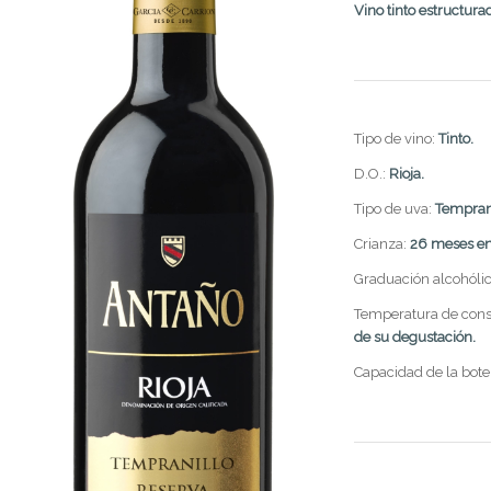
Vino tinto estructura
Tipo de vino:
Tinto.
D.O.:
Rioja.
Tipo de uva:
Temprani
Crianza:
26 meses en 
Graduación alcohóli
Temperatura de co
de su degustación.
Capacidad de la bote