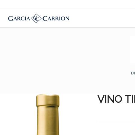
D
VINO T